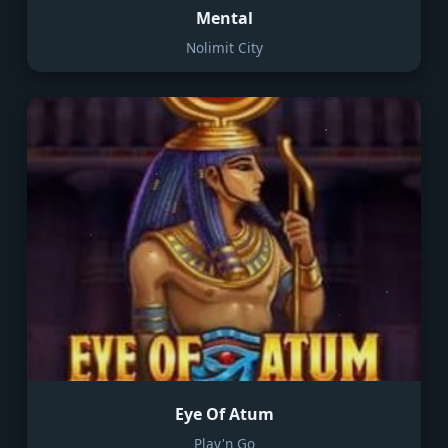
Mental
Nolimit City
Eye Of Atum
Play'n Go