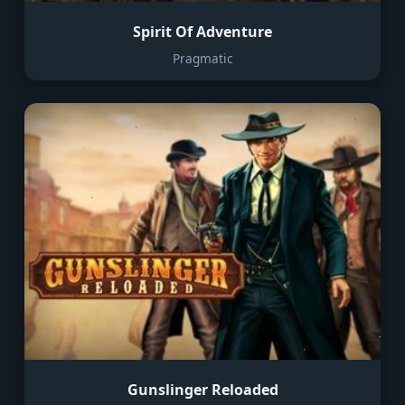
Spirit Of Adventure
Pragmatic
Gunslinger Reloaded