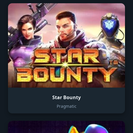
Star Bounty
Pragmatic