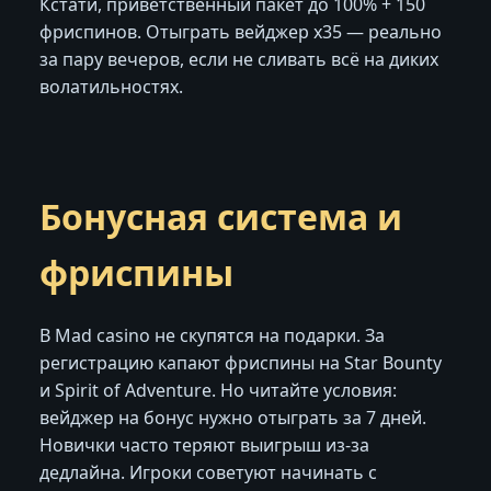
Кстати, приветственный пакет до 100% + 150
фриспинов. Отыграть вейджер x35 — реально
за пару вечеров, если не сливать всё на диких
волатильностях.
Бонусная система и
фриспины
В Mad casino не скупятся на подарки. За
регистрацию капают фриспины на Star Bounty
и Spirit of Adventure. Но читайте условия:
вейджер на бонус нужно отыграть за 7 дней.
Новички часто теряют выигрыш из-за
дедлайна. Игроки советуют начинать с