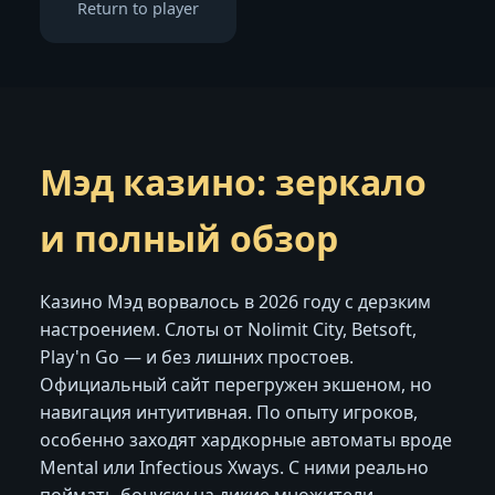
Return to player
Мэд казино: зеркало
и полный обзор
Казино Мэд ворвалось в 2026 году с дерзким
настроением. Слоты от Nolimit City, Betsoft,
Play'n Go — и без лишних простоев.
Официальный сайт перегружен экшеном, но
навигация интуитивная. По опыту игроков,
особенно заходят хардкорные автоматы вроде
Mental или Infectious Xways. С ними реально