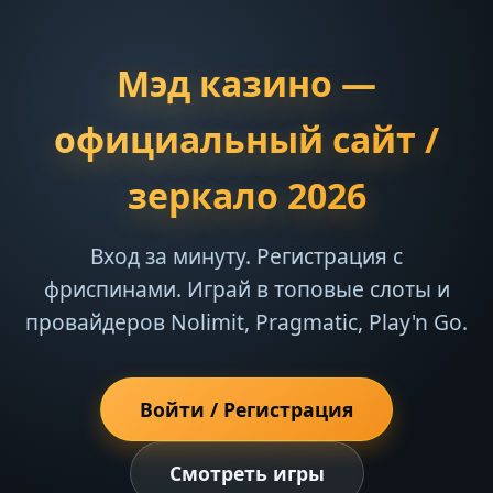
Мэд казино —
официальный сайт /
зеркало 2026
Вход за минуту. Регистрация с
фриспинами. Играй в топовые слоты и
провайдеров Nolimit, Pragmatic, Play'n Go.
Войти / Регистрация
Смотреть игры